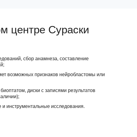
м центре Сураски
дований, сбор анамнеза, составление
й;
мет возможных признаков нейробластомы или
 биоптатом, диски с записями результатов
аличии);
 и инструментальные исследования.