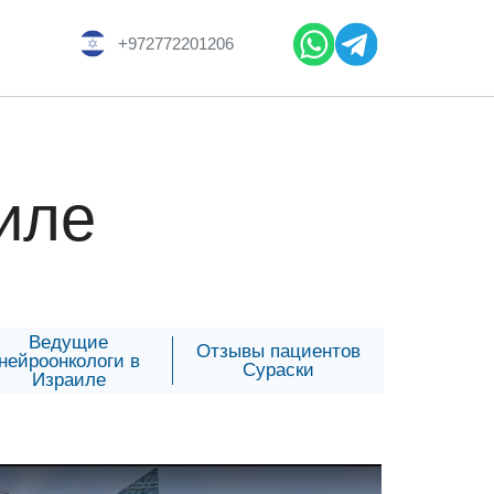
+972772201206
иле
Ведущие
Отзывы пациентов
нейроонкологи в
Сураски
Израиле