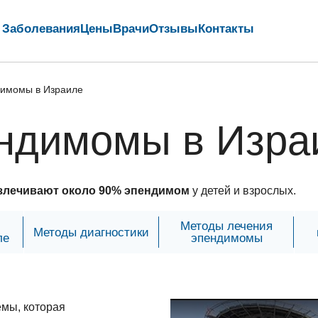
Заболевания
Цены
Врачи
Отзывы
Контакты
димомы в Израиле
ендимомы в Изра
злечивают около 90% эпендимом
у детей и взрослых.
Методы лечения
Методы диагностики
ле
эпендимомы
емы, которая