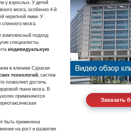
ли у взрослых. У детей
вного мозга, особенно 4-й
ей черепной ямки. У
спинного мозга.
 комплексный подход:
ругие специалисты
ента
индивидуальную
мом в клинике Сураски
ких технологий,
систем
то позволяет достичь
доровой ткани мозга. В
пухолях применяются
Заказать 
тереотаксическая
жет быть применена
ияние на рост и развитие