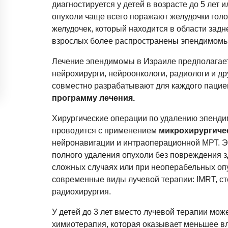
диагностируется у детей в возрасте до 5 лет и
опухоли чаще всего поражают желудочки голо
желудочек, который находится в области задн
взрослых более распространены эпендимомы 
Лечение эпендимомы в Израиле предполагает
нейрохирурги, нейроонкологи, радиологи и д
совместно разрабатывают для каждого паци
программу лечения.
Хирургические операции по удалению эпенди
проводится с применением
микрохирургичес
нейронавигации и интраоперационной МРТ. Э
полного удаления опухоли без повреждения з
сложных случаях или при неоперабельных о
современные виды лучевой терапии: IMRT, с
радиохирургия.
У детей до 3 лет вместо лучевой терапии мо
химиотерапия, которая оказывает меньшее вл