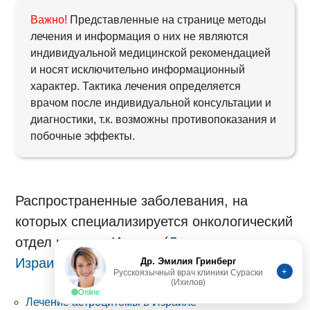
Важно!
Представленные на странице методы
лечения и информация о них не являются
индивидуальной медицинской рекомендацией
и носят исключительно информационный
характер. Тактика лечения определяется
врачом после индивидуальной консультации и
диагностики, т.к. возможны противопоказания и
побочные эффекты.
Распространенные заболевания, на
которых специализируется онкологический
отдел клиники Ихилов (
Лечение в
Др. Эмилия Гринберг
Израиле
):
+
Русскоязычный врач клиники Сураски
(Ихилов)
Online
Лечение астроцитомы в Израиле