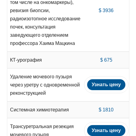
том числе на онкомаркеры),
ревизия биопсии,
$ 3936
радиоизотопное исследование
почек, консультация
заведующего отделением
профессора Хаима Мацкина
КТ-урография
$ 675
Удаление мочевого пузыря
Узнать цену
через уретру с одновременной
реконструкцией
Системная химиотерапия
$ 1810
Трансуретральная резекция
Узнать цену
мочевого пузыря