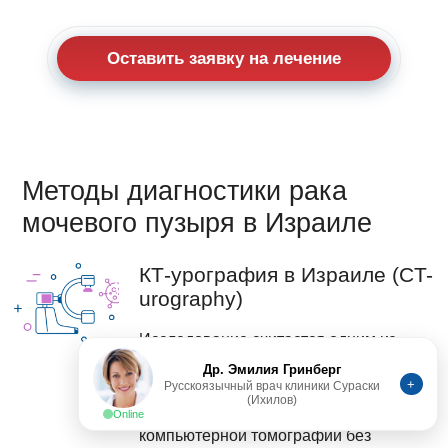
Оставить заявку на лечение
Методы диагностики рака
мочевого пузыря в Израиле
КТ-урография в Израиле (CT-
urography)
Исследование считается одним из
наиболее эффективных методов
Др. Эмилия Гринберг
+
Русскоязычный врач клиники Сураски
диагностики рака мочевого пузыря.
(Ихилов)
Процедура начинается с выполнения
Online
компьютерной томографии без