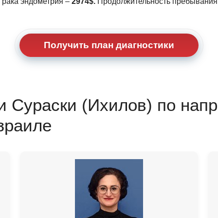
 рака эндометрия –
2974$.
Продолжительность пребывания 
Получить план диагностики
 Сураски (Ихилов) по нап
зраиле