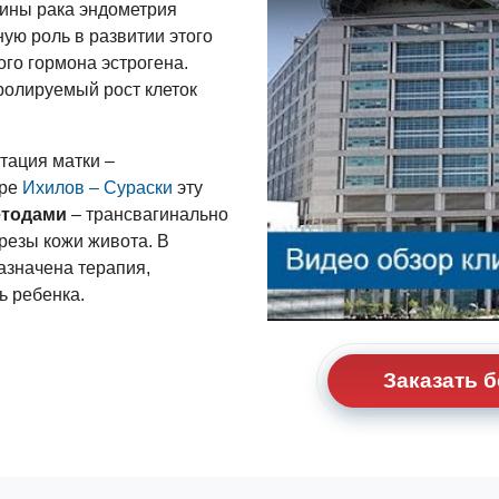
чины рака эндометрия
ную роль в развитии этого
го гормона эстрогена.
ролируемый рост клеток
тация матки –
тре
Ихилов – Сураски
эту
етодами
– трансвагинально
резы кожи живота. В
азначена терапия,
ь ребенка.
Заказать 