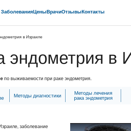
Заболевания
Цены
Врачи
Отзывы
Контакты
эндометрия в Израиле
а эндометрия в 
ре
по выживаемости при раке эндометрия.
Методы лечения
Методы диагностики
ле
рака эндометрия
Израиле, заболевание