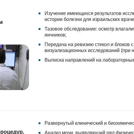
Изучение имеющихся результатов иссле
истории болезни для израильских враче
м
Тазовое обследование: осмотр влагалищ
яичников;
Передача на ревизию стекол и блоков с
визуализационных исследований (при н
Выписка направлений на лабораторные
Развернутый клинический и биохимичес
роцедур.
Анализ мочи, выявляющий ряд физическ