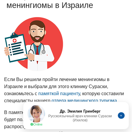
менингиомы в Израиле
Если Вы решили пройти лечение менингиомы в
Израиле и выбрали для этого клинику Сураски,
ознакомьтесь с
памяткой пациенту
, которую составили
специалисты нашего
отдела медицинского туризма
.
Др. Эмилия Гринберг
В памятке мы приводим общую информацию, которая
+
Русскоязычный врач клиники Сураски
(Ихилов)
будет полезна пациенту и отвечаем на самые
Online
распространённые вопросы по организации приезда,