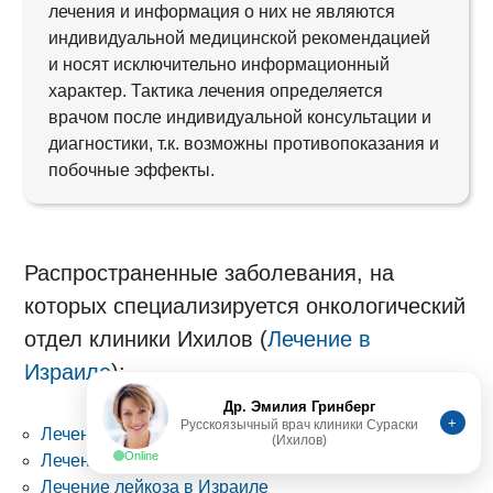
лечения и информация о них не являются
индивидуальной медицинской рекомендацией
и носят исключительно информационный
характер. Тактика лечения определяется
врачом после индивидуальной консультации и
диагностики, т.к. возможны противопоказания и
побочные эффекты.
Распространенные заболевания, на
которых специализируется онкологический
отдел клиники Ихилов (
Лечение в
Израиле
):
Др. Эмилия Гринберг
+
Русскоязычный врач клиники Сураски
Лечение астроцитомы в Израиле
(Ихилов)
Online
Лечение глиомы в Израиле
Лечение лейкоза в Израиле