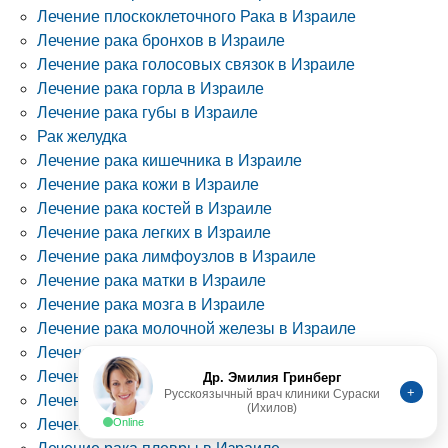
Лечение плоскоклеточного Рака в Израиле
Лечение рака бронхов в Израиле
Лечение рака голосовых связок в Израиле
Лечение рака горла в Израиле
Лечение рака губы в Израиле
Рак желудка
Лечение рака кишечника в Израиле
Лечение рака кожи в Израиле
Лечение рака костей в Израиле
Лечение рака легких в Израиле
Лечение рака лимфоузлов в Израиле
Лечение рака матки в Израиле
Лечение рака мозга в Израиле
Лечение рака молочной железы в Израиле
Лечение рака мочевого пузыря в Израиле
Др. Эмилия Гринберг
Лечение рака надпочечников в Израиле
+
Русскоязычный врач клиники Сураски
(Ихилов)
Лечение рака носоглотки в Израиле
Online
Лечение рака печени в Израиле