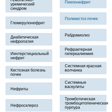
Пиелонефрит
уремический
синдром
Поликистоз почек
Гломерулонефрит
Рабдомиолиз
Диабетическая
нефропатия
Рефрактерная
Иинтерстициальный
гиперкалиемия
нефрит
Системная красная
Кистозная болезнь
волчанка
почек
Системные
васкулиты
Нефриты
Тромботическая
тромбоцитопеническая
Нефросклероз
пурпура