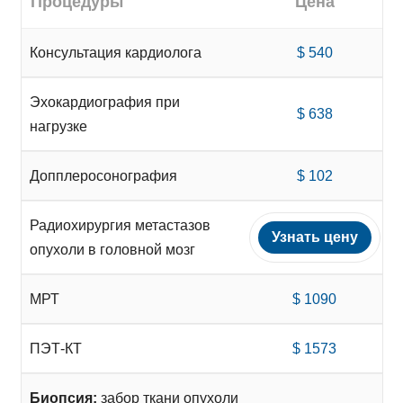
Процедуры
Цена
Консультация кардиолога
$ 540
Эхокардиография при
$ 638
нагрузке
Допплеросонография
$ 102
Радиохирургия метастазов
Узнать цену
опухоли в головной мозг
МРТ
$ 1090
ПЭТ-КТ
$ 1573
Биопсия:
забор ткани опухоли