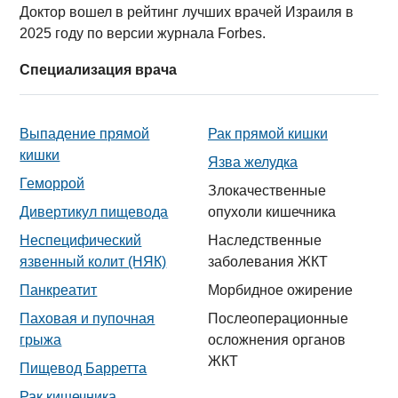
Доктор вошел в рейтинг лучших врачей Израиля в
2025 году по версии журнала Forbes.
Специализация врача
Выпадение прямой
Рак прямой кишки
кишки
Язва желудка
Геморрой
Злокачественные
Дивертикул пищевода
опухоли кишечника
Неспецифический
Наследственные
язвенный колит (НЯК)
заболевания ЖКТ
Панкреатит
Морбидное ожирение
Паховая и пупочная
Послеоперационные
грыжа
осложнения органов
ЖКТ
Пищевод Барретта
Рак кишечника