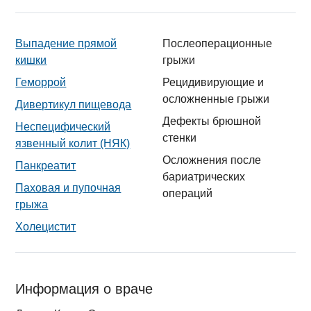
Выпадение прямой
Послеоперационные
кишки
грыжи
Геморрой
Рецидивирующие и
осложненные грыжи
Дивертикул пищевода
Дефекты брюшной
Неспецифический
стенки
язвенный колит (НЯК)
Осложнения после
Панкреатит
бариатрических
Паховая и пупочная
операций
грыжа
Холецистит
Информация о враче