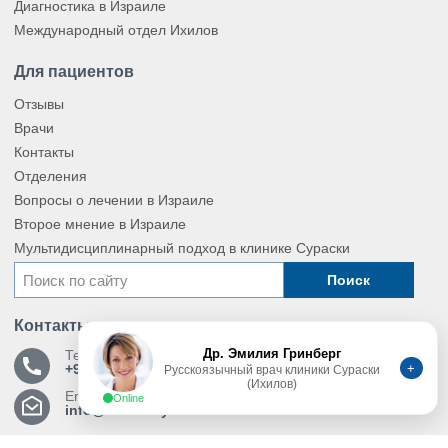
Диагностика в Израиле
Международный отдел Ихилов
Для пациентов
Отзывы
Врачи
Контакты
Отделения
Вопросы о лечении в Израиле
Второе мнение в Израиле
Мультидисциплинарный подход в клинике Сураски
Поиск
Контакты
Др. Эмилия Гринберг
Телефон
+
+972 772 201 206
Русскоязычный врач клиники Сураски
(Ихилов)
Email
Online
info@sourasky.com