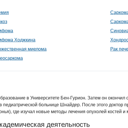
емия
Сарком
коз
Сарком
мфома
Синовиа
мфома Ходжкина
Хондро
ожественная миелома
Рак печ
еосаркома
бразование в Университете Бен-Гурион. Затем он окончил 
и в педиатрической больнице Шнайдер. После этого докто
онья), где изучал новые методы лечения опухолей костей и 
академическая деятельность