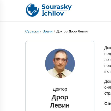
Сураски
Врачи
Доктор Дрор Левин
Док
пед
ле
нов
вк
Док
онл
Доктор
стр
Дрор
Сп
Левин