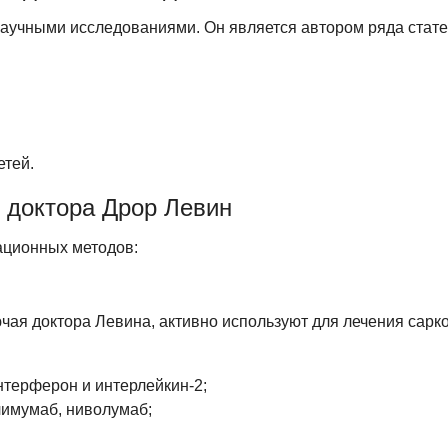
научными исследованиями. Он является автором ряда стат
етей.
 доктора Дрор Левин
ационных методов:
чая доктора Левина, активно используют для лечения сарк
терферон и интерлейкин-2;
имумаб, ниволумаб;