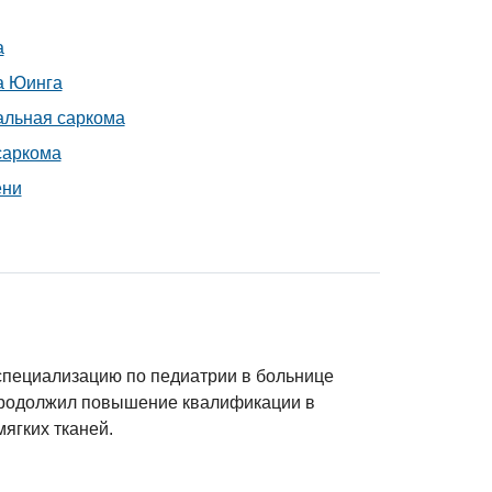
а
а Юинга
льная саркома
саркома
ени
специализацию по педиатрии в больнице
р продолжил повышение квалификации в
мягких тканей.