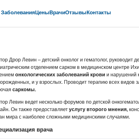
Заболевания
Цены
Врачи
Отзывы
Контакты
тор Дрор Левин – детский онколог и гематолог, руководит д
иатрическим отделением сарком в медицинском центре Их
чением
онкологических заболеваний крови
и нарушений к
орожденных, и у взрослых. Проводит терапию всех видов з
лючая
саркомы.
тор Левин ведет несколько форумов по детской онкогематол
айн. Он также предоставляет
услугу второго мнения,
конс
ан мира с наиболее сложными медицинскими случаями.
ециализация врача