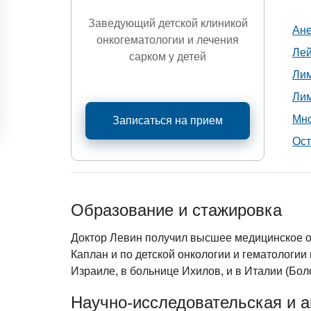
Заведующий детской клиникой
Ан
онкогематологии и лечения
Лей
сарком у детей
Ли
Ли
Мн
Записаться на прием
Ост
Образование и стажировка
Доктор Левин получил высшее медицинское о
Каплан и по детской онкологии и гематологи
Израиле, в больнице Ихилов, и в Италии (Бол
Научно-исследовательская и 