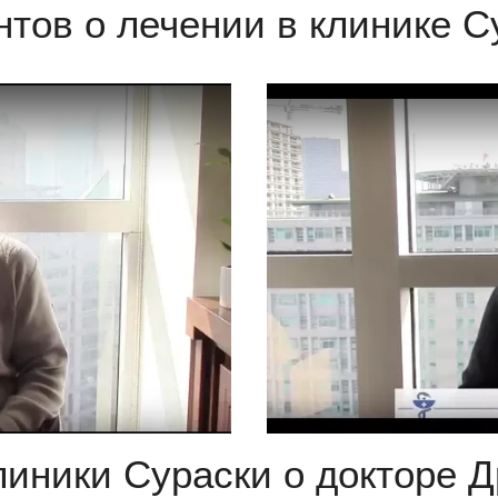
тов о лечении в клинике С
в 1
иники Сураски о докторе 