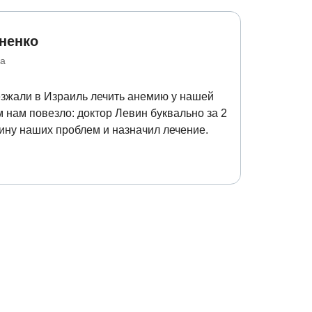
ненко
на
езжали в Израиль лечить анемию у нашей
Онкологи
м нам повезло: доктор Левин буквально за 2
было и с
ину наших проблем и назначил лечение.
Израиль,
надежду.