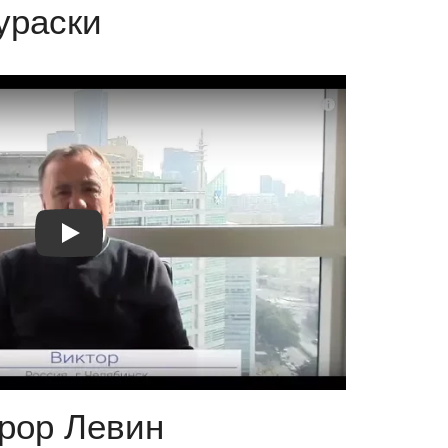
ураски
Видео отзыв 2
Дрор Левин