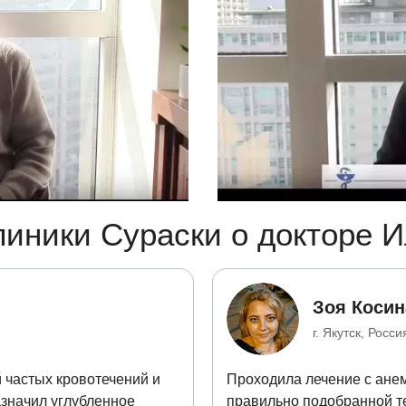
в 1
иники Сураски о докторе 
Зоя Косин
г. Якутск, Росси
 частых кровотечений и
Проходила лечение с ане
азначил углубленное
правильно подобранной т