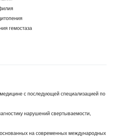
филия
цитопения
ия гемостаза
 медицине с последующей специализацией по
диагностику нарушений свертываемости,
я, основанных на современных международных