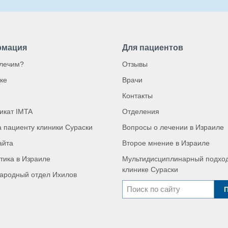
мация
Для пациентов
 лечим?
Отзывы
ке
Врачи
Контакты
икат IMTA
Отделения
 пациенту клиники Сураски
Вопросы о лечении в Израиле
айта
Второе мнение в Израиле
тика в Израиле
Мультидисциплинарный подход
клинике Сураски
ародный отдел Ихилов