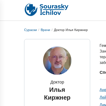
Сураски
Врачи
Доктор Илья Киржнер
Гем
Зан
тер
заб
Сп
Доктор
Илья
Ан
Киржнер
Лей
Ли