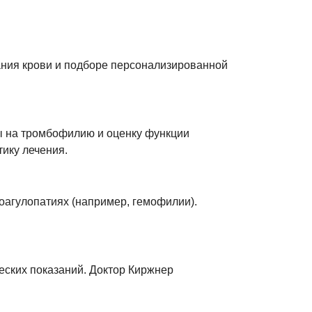
ания крови и подборе персонализированной
ы на тромбофилию и оценку функции
ику лечения.
оагулопатиях (например, гемофилии).
еских показаний. Доктор Киржнер