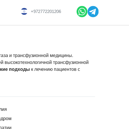
+972772201206
стаза и трансфузионной медицины.
ей высокотехнологичной трансфузионной
ские подходы
к лечению пациентов с
лия
ндром
патии