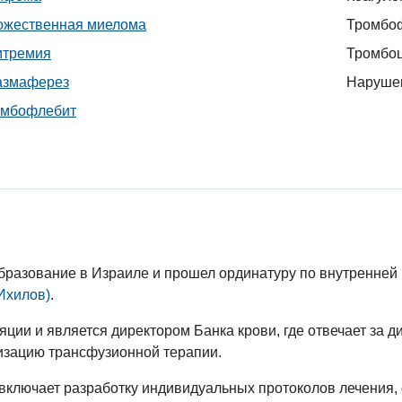
ожественная миелома
Тромбо
итремия
Тромбо
азмаферез
Нарушен
омбофлебит
бразование в Израиле и прошел ординатуру по внутренней
Ихилов)
.
яции и является директором Банка крови, где отвечает за 
изацию трансфузионной терапии.
 включает разработку индивидуальных протоколов лечени