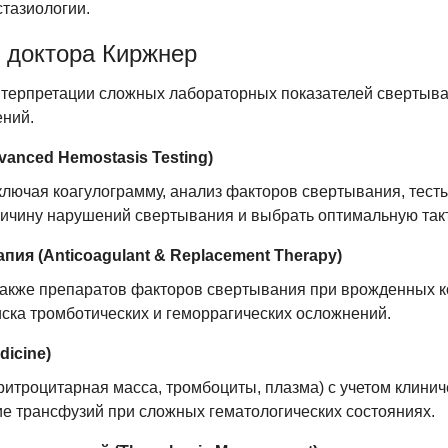
стазиологии.
 доктора Киржнер
нтерпретации сложных лабораторных показателей свертыв
ений.
anced Hemostasis Testing)
лючая коагулограмму, анализ факторов свертывания, тест
ричину нарушений свертывания и выбрать оптимальную такт
пия (Anticoagulant & Replacement Therapy)
также препаратов факторов свертывания при врожденных к
иска тромботических и геморрагических осложнений.
dicine)
итроцитарная масса, тромбоциты, плазма) с учетом клинич
е трансфузий при сложных гематологических состояниях.