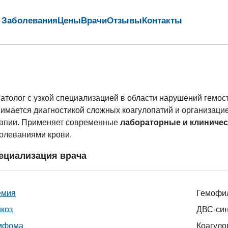
Заболевания
Цены
Врачи
Отзывы
Контакты
атолог с узкой специализацией в области нарушений гемо
имается диагностикой сложных коагулопатий и организаци
апии. Применяет современные
лабораторные и клиниче
олеваниями крови.
ециализация врача
емия
Гемофи
коз
ДВС-си
мфома
Коагуло