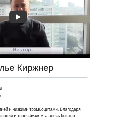
Видео отзыв 2
Илье Киржнер
а
я
мией и низкими тромбоцитами. Благодаря
ерапии и трансфузиям удалось быстро