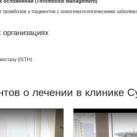
х осложнений (Thrombosis Management)
я тромбозов у пациентов с онкогематологическими заболе
 организациях
остазу (ISTH)
тов о лечении в клинике С